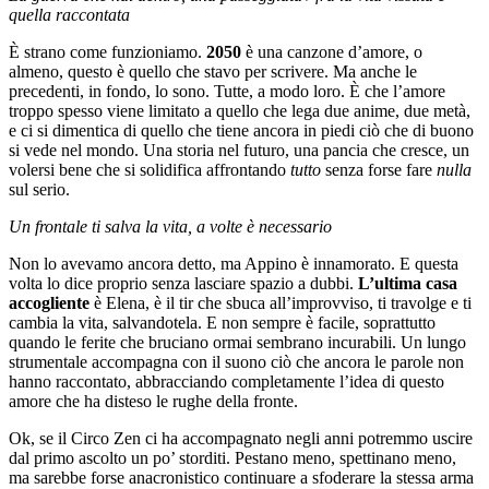
quella raccontata
È strano come funzioniamo.
2050
è una canzone d’amore, o
almeno, questo è quello che stavo per scrivere. Ma anche le
precedenti, in fondo, lo sono. Tutte, a modo loro. È che l’amore
troppo spesso viene limitato a quello che lega due anime, due metà,
e ci si dimentica di quello che tiene ancora in piedi ciò che di buono
si vede nel mondo. Una storia nel futuro, una pancia che cresce, un
volersi bene che si solidifica affrontando
tutto
senza forse fare
nulla
sul serio.
Un frontale ti salva la vita, a volte è necessario
Non lo avevamo ancora detto, ma Appino è innamorato. E questa
volta lo dice proprio senza lasciare spazio a dubbi.
L’ultima casa
accogliente
è Elena, è il tir che sbuca all’improvviso, ti travolge e ti
cambia la vita, salvandotela. E non sempre è facile, soprattutto
quando le ferite che bruciano ormai sembrano incurabili. Un lungo
strumentale accompagna con il suono ciò che ancora le parole non
hanno raccontato, abbracciando completamente l’idea di questo
amore che ha disteso le rughe della fronte.
Ok, se il Circo Zen ci ha accompagnato negli anni potremmo uscire
dal primo ascolto un po’ storditi. Pestano meno, spettinano meno,
ma sarebbe forse anacronistico continuare a sfoderare la stessa arma