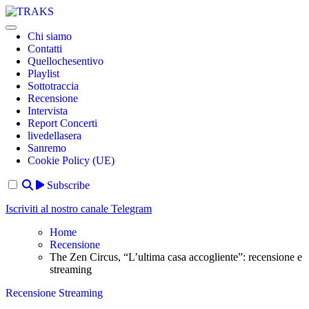
Skip
to
TRAKS
Dal 2014 musica indipendente ed emergente
content
Chi siamo
Contatti
Quellochesentivo
Playlist
Sottotraccia
Recensione
Intervista
Report Concerti
livedellasera
Sanremo
Cookie Policy (UE)
Subscribe
Iscriviti al nostro canale Telegram
Home
Recensione
The Zen Circus, “L’ultima casa accogliente”: recensione e
streaming
Recensione
Streaming