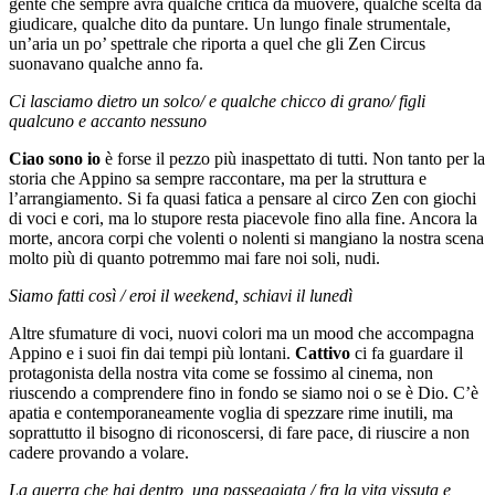
gente che sempre avrà qualche critica da muovere, qualche scelta da
giudicare, qualche dito da puntare. Un lungo finale strumentale,
un’aria un po’ spettrale che riporta a quel che gli Zen Circus
suonavano qualche anno fa.
Ci lasciamo dietro un solco/ e qualche chicco di grano/ figli
qualcuno e accanto nessuno
Ciao sono io
è forse il pezzo più inaspettato di tutti. Non tanto per la
storia che Appino sa sempre raccontare, ma per la struttura e
l’arrangiamento. Si fa quasi fatica a pensare al circo Zen con giochi
di voci e cori, ma lo stupore resta piacevole fino alla fine. Ancora la
morte, ancora corpi che volenti o nolenti si mangiano la nostra scena
molto più di quanto potremmo mai fare noi soli, nudi.
Siamo fatti così / eroi il weekend, schiavi il lunedì
Altre sfumature di voci, nuovi colori ma un mood che accompagna
Appino e i suoi fin dai tempi più lontani.
Cattivo
ci fa guardare il
protagonista della nostra vita come se fossimo al cinema, non
riuscendo a comprendere fino in fondo se siamo noi o se è Dio. C’è
apatia e contemporaneamente voglia di spezzare rime inutili, ma
soprattutto il bisogno di riconoscersi, di fare pace, di riuscire a non
cadere provando a volare.
La guerra che hai dentro, una passeggiata / fra la vita vissuta e