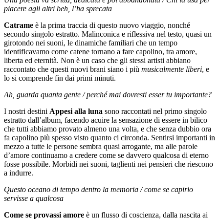
piacere agli altri beh, l’ha sprecata
Catrame
è la prima traccia di questo nuovo viaggio, nonché
secondo singolo estratto. Malinconica e riflessiva nel testo, quasi un
girotondo nei suoni, le dinamiche familiari che un tempo
identificavamo come catene tornano a fare capolino, tra amore,
liberta ed eternità. Non è un caso che gli stessi artisti abbiano
raccontato che questi nuovi brani siano i più
musicalmente liberi
, e
lo si comprende fin dai primi minuti.
Ah, guarda quanta gente / perché mai dovresti esser tu importante?
I nostri destini
Appesi alla luna
sono raccontati nel primo singolo
estratto dall’album, facendo acuire la sensazione di essere in bilico
che tutti abbiamo provato almeno una volta, e che senza dubbio ora
fa capolino più spesso visto quanto ci circonda. Sentirsi importanti in
mezzo a tutte le persone sembra quasi arrogante, ma alle parole
d’amore continuamo a credere come se davvero qualcosa di eterno
fosse possibile. Morbidi nei suoni, taglienti nei pensieri che riescono
a indurre.
Questo oceano di tempo dentro la memoria / come se capirlo
servisse a qualcosa
Come se provassi amore
è un flusso di coscienza, dalla nascita ai