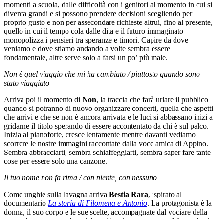
momenti a scuola, dalle difficoltà con i genitori al momento in cui si
diventa grandi e si possono prendere decisioni scegliendo per
proprio gusto e non per assecondare richieste altrui, fino al presente,
quello in cui il tempo cola dalle dita e il futuro immaginato
monopolizza i pensieri tra speranze e timori. Capire da dove
veniamo e dove stiamo andando a volte sembra essere
fondamentale, altre serve solo a farsi un po’ più male.
Non è quel viaggio che mi ha cambiato / piuttosto quando sono
stato viaggiato
Arriva poi il momento di
Non
, la traccia che farà urlare il pubblico
quando si potranno di nuovo organizzare concerti, quella che aspetti
che arrivi e che se non è ancora arrivata e le luci si abbassano inizi a
gridarne il titolo sperando di essere accontentato da chi è sul palco.
Inizia al pianoforte, cresce lentamente mentre davanti vediamo
scorrere le nostre immagini raccontate dalla voce amica di Appino.
Sembra abbracciarti, sembra schiaffeggiarti, sembra saper fare tante
cose per essere solo una canzone.
Il tuo nome non fa rima / con niente, con nessuno
Come unghie sulla lavagna arriva
Bestia Rara
, ispirato al
documentario
La storia di Filomena e Antonio
. La protagonista è la
donna, il suo corpo e le sue scelte, accompagnate dal vociare della