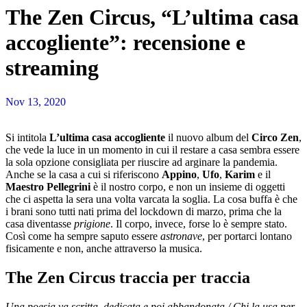
The Zen Circus, “L’ultima casa
accogliente”: recensione e
streaming
Nov 13, 2020
Si intitola
L’ultima casa accogliente
il nuovo album del
Circo Zen
,
che vede la luce in un momento in cui il restare a casa sembra essere
la sola opzione consigliata per riuscire ad arginare la pandemia.
Anche se la casa a cui si riferiscono
Appino
,
Ufo
,
Karim
e il
Maestro Pellegrini
è il nostro corpo, e non un insieme di oggetti
che ci aspetta la sera una volta varcata la soglia. La cosa buffa è che
i brani sono tutti nati prima del lockdown di marzo, prima che la
casa diventasse
prigione
. Il corpo, invece, forse lo è sempre stato.
Così come ha sempre saputo essere
astronave
, per portarci lontano
fisicamente e non, anche attraverso la musica.
The Zen Circus traccia per traccia
Una poesia va scritta, dedicata e poi abbandonata / Chi la usa per