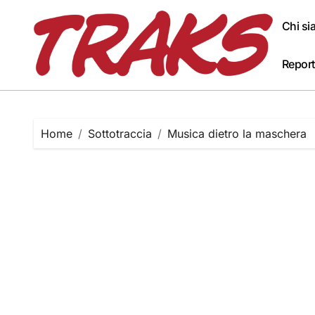
Skip
to
Chi s
content
Report
Home
Sottotraccia
Musica dietro la maschera