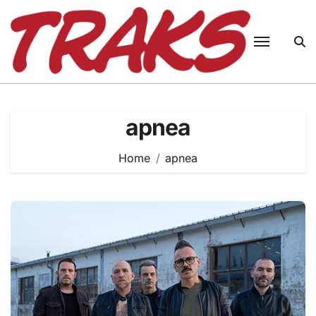
Skip
to
content
apnea
Home
apnea