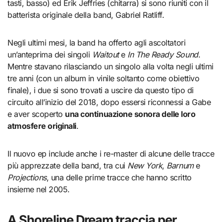
tasti, basso) ed Erik Jeffries (chitarra) si sono riuniti con il
batterista originale della band, Gabriel Ratliff.
Negli ultimi mesi, la band ha offerto agli ascoltatori
un’anteprima dei singoli
Waitout
e
In The Ready Sound
.
Mentre stavano rilasciando un singolo alla volta negli ultimi
tre anni (con un album in vinile soltanto come obiettivo
finale), i due si sono trovati a uscire da questo tipo di
circuito all’inizio del 2018, dopo essersi riconnessi a Gabe
e aver scoperto
una continuazione sonora delle
loro
atmosfere originali
.
Il nuovo ep include anche i re-master di alcune delle tracce
più apprezzate della band, tra cui
New York
,
Barnum
e
Projections
, una delle prime tracce che hanno scritto
insieme nel 2005.
A Shoreline Dream traccia per