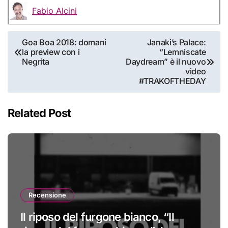
Fabio Alcini
Navigazione
Goa Boa 2018: domani
Janaki’s Palace:
la preview con i
“Lemniscate
articoli
Negrita
Daydream” è il nuovo
video
#TRAKOFTHEDAY
Related Post
Recensione
Il riposo del furgone bianco, “Il