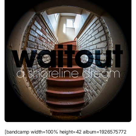
[bandcamp width=100% height=42 album=1926575772