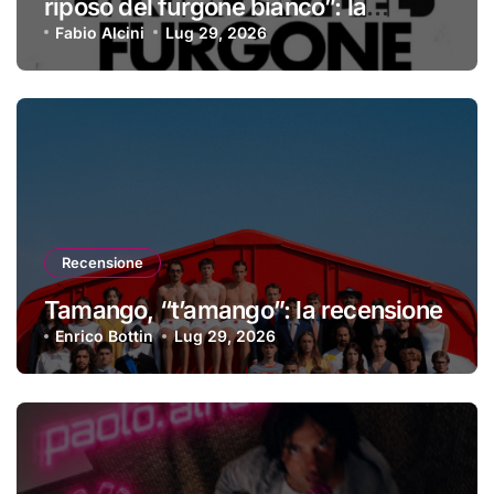
riposo del furgone bianco”: la
recensione
Fabio Alcini
Lug 29, 2026
Recensione
Tamango, “t’amango”: la recensione
Enrico Bottin
Lug 29, 2026