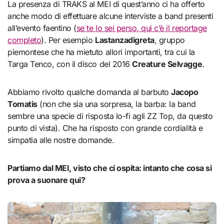
La presenza di TRAKS al MEI di quest’anno ci ha offerto
anche modo di effettuare alcune interviste a band presenti
all’evento faentino (
se te lo sei perso, qui c’è il reportage
completo
). Per esempio
Lastanzadigreta
, gruppo
piemontese che ha mietuto allori importanti, tra cui la
Targa Tenco, con il disco del 2016
Creature Selvagge
.
Abbiamo rivolto qualche domanda al barbuto
Jacopo
Tomatis
(non che sia una sorpresa, la barba: la band
sembre una specie di risposta lo-fi agli ZZ Top, da questo
punto di vista). Che ha risposto con grande cordialità e
simpatia alle nostre domande.
Partiamo dal MEI, visto che ci ospita: intanto che cosa si
prova a suonare qui?