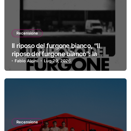
Recensione
Il riposo del furgone bianco, “Il
riposo del furgone bianco”: la
recensione
Fabio Alcini
Lug 29, 2026
Recensione