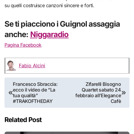
su quelli costruisce canzoni sincere e forti.
Se ti piacciono i Guignol assaggia
anche:
Niggaradio
Pagina Facebook
Fabio Alcini
Navigazione
Francesco Sbraccia:
Zifarelli Bisogno
ecco il video de “La
Quartet sabato 24
articoli
tua qualità”
febbraio all’Elegance
#TRAKOFTHEDAY
Cafè
Related Post