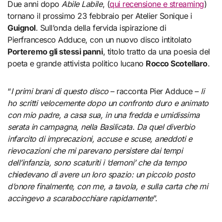
Due anni dopo
Abile Labile
, (
qui recensione e streaming
)
tornano il prossimo 23 febbraio per Atelier Sonique i
Guignol
. Sull’onda della fervida ispirazione di
Pierfrancesco Adduce, con un nuovo disco intitolato
Porteremo gli stessi panni
, titolo tratto da una poesia del
poeta e grande attivista politico lucano
Rocco Scotellaro
.
“
I primi brani di questo disco
– racconta Pier Adduce –
li
ho scritti velocemente dopo un confronto duro e animato
con mio padre, a casa sua, in una fredda e umidissima
serata in campagna, nella Basilicata. Da quel diverbio
infarcito di imprecazioni, accuse e scuse, aneddoti e
rievocazioni che mi parevano persistere dai tempi
dell’infanzia, sono scaturiti i ‘demoni’ che da tempo
chiedevano di avere un loro spazio: un piccolo posto
d’onore finalmente, con me, a tavola, e sulla carta che mi
accingevo a scarabocchiare rapidamente
”.