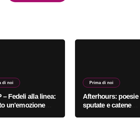
 di noi
Prima di noi
– Fedeli alla linea:
Afterhours: poesie
to un’emozione
sputate e catene
e più indefinibile
spezzate #primadin
adinoi