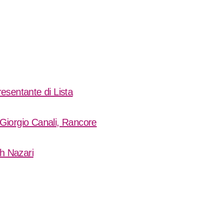
esentante di List
a
Giorgio Canali, Rancore
h Nazari