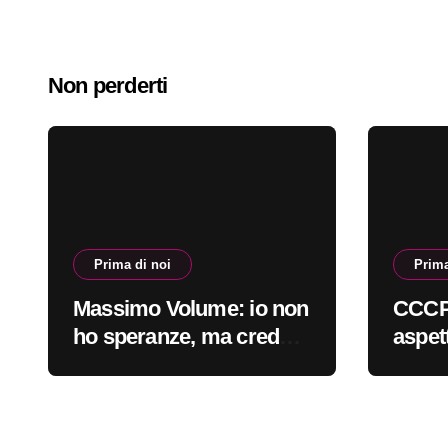
Non perderti
Prima di noi
Prima
Massimo Volume: io non
CCCP 
ho speranze, ma credo
aspet
nella cura #primadinoi
sempr
#prim